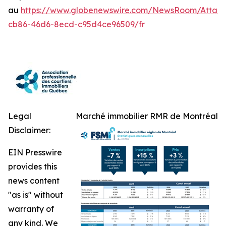
au
https://www.globenewswire.com/NewsRoom/Attac
cb86-46d6-8ecd-c95d4ce96509/fr
Legal
Marché immobilier RMR de Montréal
Disclaimer:
EIN Presswire
provides this
news content
"as is" without
warranty of
any kind. We