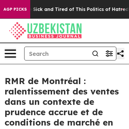
le Are Sick and Tired of This Politics of Hatred”
The S
AGP PICKS
RMR de Montréal :
ralentissement des ventes
dans un contexte de
prudence accrue et de
conditions de marché en