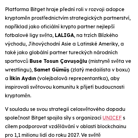
Platforma Bitget hraje přední roli v rozvoji adopce
kryptoměn prostřednictvím strategických partnerství,
například jako oficiální krypto partner nejlepší
fotbalové ligy světa,
LALIGA
, na trzích Blízkého
východu, Jihovýchodní Asie a Latinské Ameriky, a
také jako globální partner tureckých národních
sportovců
Buse Tosun Çavuşoğlu
(mistryně světa ve
wrestlingu),
Samet Gümüş
(zlatý medailista v boxu)
a
İlkin Aydın
(volejbalová reprezentantka), aby
inspirovali světovou komunitu k přijetí budoucnosti
kryptoměn.
V souladu se svou strategií celosvětového dopadu
společnost Bitget spojila síly s organizací
UNICEF
s
cílem podporovat vzdělávání v oblasti blockchainu
pro 1,1 milionu lidí do roku 2027. Ve světě