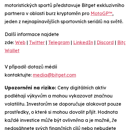
motoristických sportů představuje Bitget exkluzivního
partnera v oblasti burz kryptoměn pro
MotoGP™
,
jeden z nejnapínavějších sportovních seriálů na světě.
Další informace najdete
zde:
Web
|
Twitter
|
Telegram
|
LinkedIn
|
Discord
|
Bitge
Wallet
V případě dotazů médií
kontaktujte:
media@bitget.com
Upozornění na riziko:
Ceny digitálních aktiv
podléhají výkyvům a mohou vykazovat značnou
volatilitu. Investorům se doporučuje alokovat pouze
prostředky, o které si mohou dovolit přijít. Hodnota
každé investice může být ovlivněna a je možné, že
nedosáhnete svých finančních cílů nebo nebudete