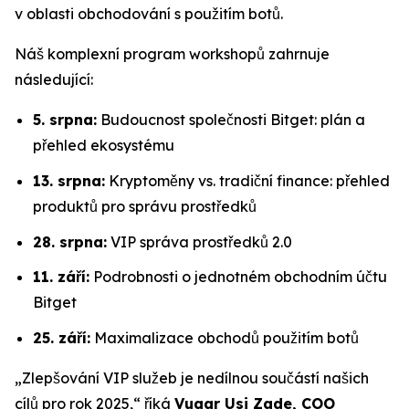
v oblasti obchodování s použitím botů.
Náš komplexní program workshopů zahrnuje
následující:
5. srpna:
Budoucnost společnosti Bitget: plán a
přehled ekosystému
13. srpna:
Kryptoměny vs. tradiční finance: přehled
produktů pro správu prostředků
28. srpna:
VIP správa prostředků 2.0
11. září:
Podrobnosti o jednotném obchodním účtu
Bitget
25. září:
Maximalizace obchodů použitím botů
„Zlepšování VIP služeb je nedílnou součástí našich
cílů pro rok 2025,“ říká
Vugar Usi Zade, COO