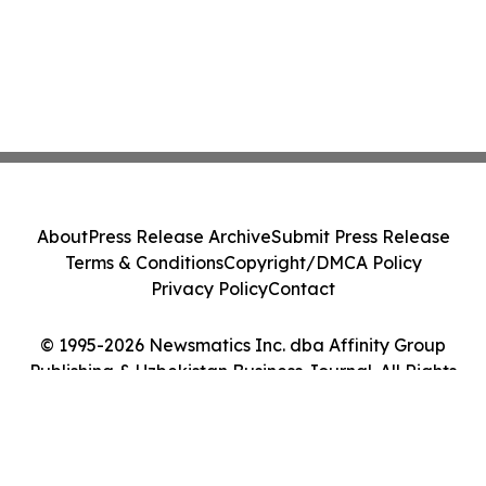
About
Press Release Archive
Submit Press Release
Terms & Conditions
Copyright/DMCA Policy
Privacy Policy
Contact
© 1995-2026 Newsmatics Inc. dba Affinity Group
Publishing & Uzbekistan Business Journal. All Rights
Reserved.
Cookie Settings / Your Privacy Choices