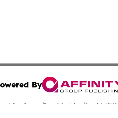
owered By
ubmit Press Release
Terms & Conditions
Copyright/DMCA
c. dba Affinity Group Publishing & Uzbekistan Business Jou