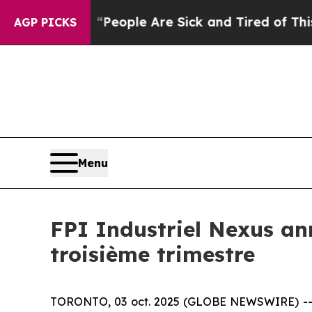
igan Win: “People Are Sick and Tired of This Poli
AGP PICKS
Menu
FPI Industriel Nexus ann
troisième trimestre
TORONTO, 03 oct. 2025 (GLOBE NEWSWIRE) -- Le 