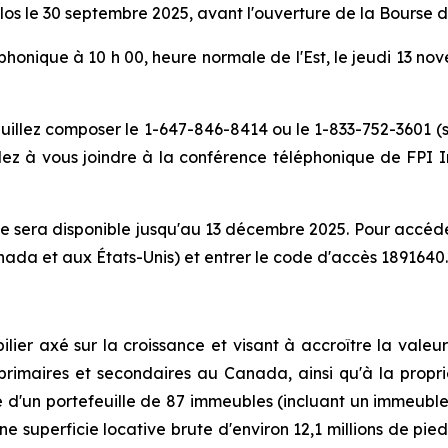
e clos le 30 septembre 2025, avant l'ouverture de la Bourse
honique à 10 h 00, heure normale de l'Est, le jeudi 13 nov
euillez composer le 1-647-846-8414 ou le 1-833-752-3601 (
z à vous joindre à la conférence téléphonique de FPI In
 sera disponible jusqu'au 13 décembre 2025. Pour accéder
nada et aux États-Unis) et entrer le code d'accès 1891640.
er axé sur la croissance et visant à accroître la valeur 
primaires et secondaires au Canada, ainsi qu'à la propri
re d'un portefeuille de 87 immeubles (incluant un immeub
 superficie locative brute d'environ 12,1 millions de pie