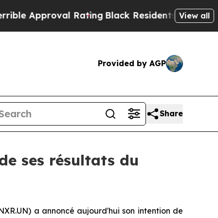
e Approval Rating
Black Residents Warned of Abu
View all
Provided by AGP
Share
de ses résultats du
NXR.UN) a annoncé aujourd'hui son intention de