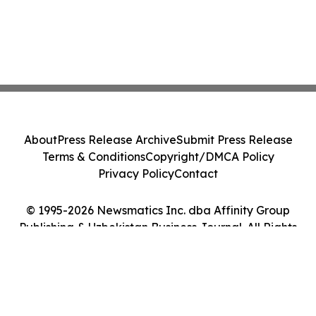
About
Press Release Archive
Submit Press Release
Terms & Conditions
Copyright/DMCA Policy
Privacy Policy
Contact
© 1995-2026 Newsmatics Inc. dba Affinity Group
Publishing & Uzbekistan Business Journal. All Rights
Reserved.
Cookie Settings / Your Privacy Choices