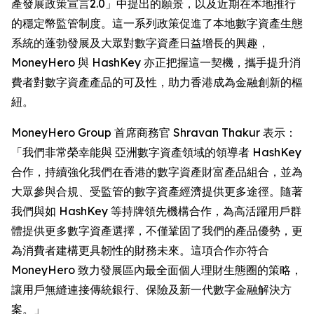
產發展政策宣言2.0」中提出的願景，以及近期在本地推行
的穩定幣監管制度。這一系列政策促進了本地數字資產生態
系統的蓬勃發展及大眾對數字資產日益增長的興趣，
MoneyHero 與 HashKey 亦正把握這一契機，攜手提升消
費者對數字資產產品的可及性，助力香港成為金融創新的樞
紐。
MoneyHero Group 首席商務官 Shravan Thakur 表示：
「我們非常榮幸能與 亞洲數字資產領域的領導者 HashKey
合作，持續強化我們在香港的數字資產財富產品組合，並為
大眾參與合規、受監管的數字資產經濟提供更多途徑。隨著
我們與如 HashKey 等持牌領先機構合作，為高活躍用戶群
體提供更多數字資產選擇，不僅鞏固了我們的產品優勢，更
為消費者建構更具韌性的財務未來。這項合作亦符合
MoneyHero 致力發展區內最全面個人理財生態圈的策略，
讓用戶無縫連接傳統銀行、保險及新一代數字金融解決方
案。」