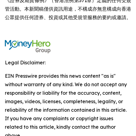
《證券及期貨條例》（香港法例第571章）定義的任何受規
管活動。本新聞稿僅供資訊用途，不構成亦無意構成向香港
公眾提供任何證券、投資或其他受規管服務的要約或邀請。
Legal Disclaimer:
EIN Presswire provides this news content "as is"
without warranty of any kind. We do not accept any
responsibility or liability for the accuracy, content,
images, videos, licenses, completeness, legality, or
reliability of the information contained in this article.
If you have any complaints or copyright issues
related to this article, kindly contact the author
above.