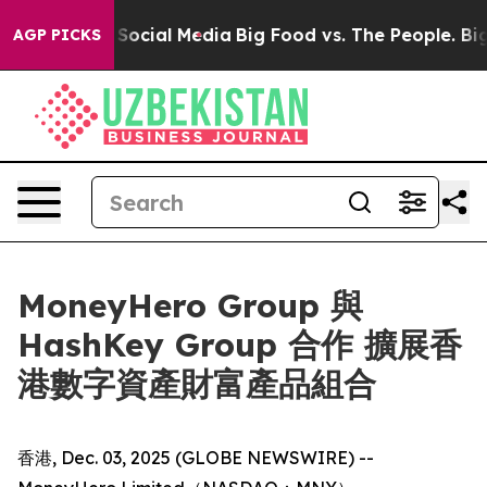
ages on Social Media
Big Food vs. The People. Big Food
AGP PICKS
MoneyHero Group 與
HashKey Group 合作 擴展香
港數字資產財富產品組合
香港, Dec. 03, 2025 (GLOBE NEWSWIRE) --